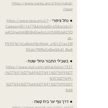
https://www.parks.org.il/trip/nahal-
tavor/
★ נחל ציפורי - 
https://www.teva.org.il/?
CategoryID=1677&ArticleID=45&gclid=Cj
wKCAjwlrqHBhByEiwAnLmYUHXUaKC9D
z6-
PSY0jTe1VLoB4kHTerfbIqk_uYG1Z1wrZW
G5z6rTWRoCnBwQAvD_BwE
★ בשבילי התבור-טיולי שטח - 
https://www.tiuli.com/attractions/1521
/%D7%91%D7%A9%D7%91%D7%99%D7
%9C%D7%99-
%D7%94%D7%AA%D7%91%D7%95%D7
%A8
★ דרך נוף יער בית קשת - 
https://www.eyarok.org.il/trip.aspx?